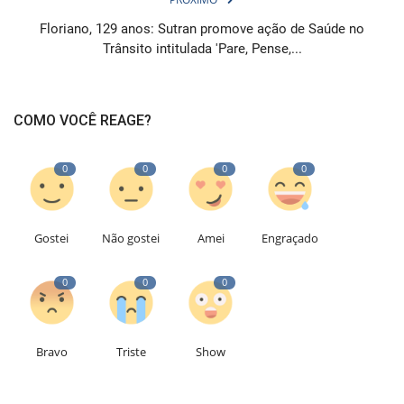
Floriano, 129 anos: Sutran promove ação de Saúde no
Trânsito intitulada 'Pare, Pense,...
COMO VOCÊ REAGE?
0
0
0
0
Gostei
Não gostei
Amei
Engraçado
0
0
0
Bravo
Triste
Show