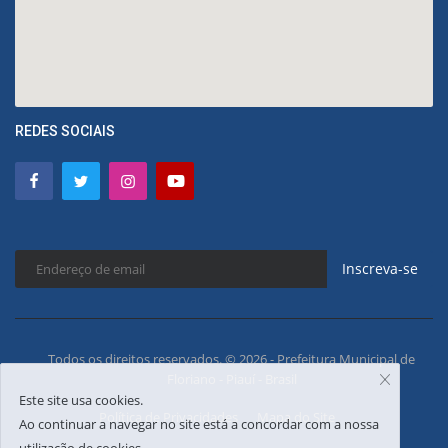
REDES SOCIAIS
Inscreva-se
Todos os direitos reservados. © 2026 - Prefeitura Municipal de
Floriano - Piauí - Brasil
Este site usa cookies.
Política de Privacidades
Mapa do Site
Ao continuar a navegar no site está a concordar com a nossa