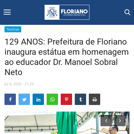
Notícias
129 ANOS: Prefeitura de Floriano
Início
inaugura estátua em homenagem
Editais
ao educador Dr. Manoel Sobral
Neto
Floriano
Jul 4, 2026 - 21:29
Secretarias e Órgãos
Mural de Licitações
Notícias
Vídeos