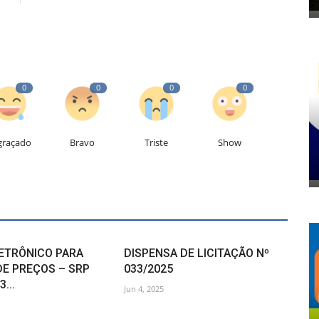
0
0
0
0
graçado
Bravo
Triste
Show
ETRÔNICO PARA
DISPENSA DE LICITAÇÃO Nº
DE PREÇOS – SRP
033/2025
...
Jun 4, 2025