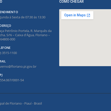
O
COMO CHEGAR
ENDIMENTO
gunda à Sexta de 07:30 às 13:30
DEREÇO
aça Petrônio Portela, R. Marquês da
cha, S/N – Caixa d'Água, Floriano –
, 64800-000
LEFONE
9) 3515-1100
MAIL
verno@floriano.pi.gov.br
PJ
.554.067/0001-54
l de Floriano - Piauí - Brasil