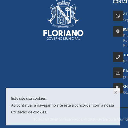
CONTAT
AT
Se
EN
Pr
Ro
PI
TE
(8
E-
go
CN
06
Este site usa cookies.
Ao continuar a navegar no site está a concordar com a nossa
utilização de cookies.
Todos os direitos reservados. © 2026 - Prefeitura Municipa