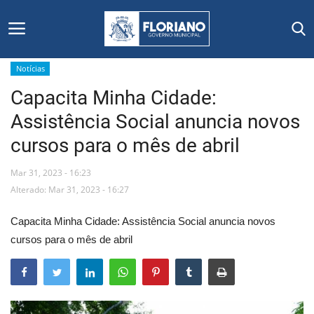
Notícias
Capacita Minha Cidade:
Início
Assistência Social anuncia novos
Editais
cursos para o mês de abril
Floriano
Mar 31, 2023 - 16:23
Alterado: Mar 31, 2023 - 16:27
Secretarias e Órgãos
Capacita Minha Cidade: Assistência Social anuncia novos
Mural de Licitações
cursos para o mês de abril
Notícias
Vídeos