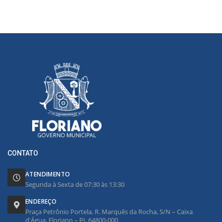
CONTATO
ATENDIMENTO
Segunda à Sexta de 07:30 às 13:30
ENDEREÇO
Praça Petrônio Portela, R. Marquês da Rocha, S/N – Caixa
d'Água, Floriano – PI, 64800-000