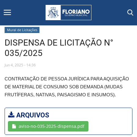
Mural de Licitações
DISPENSA DE LICITAÇÃO N°
Início
035/2025
Editais
Jun 4, 2025 - 14:36
Floriano
CONTRATAÇÃO DE PESSOA JURÍDICA PARA AQUISIÇÃO
DE MATERIAL DE CONSUMO SOB DEMANDA (MUDAS
Secretarias e Órgãos
FRUTÍFERAS, NATIVAS, PAISAGISMO E INSUMOS).
Mural de Licitações
ARQUIVOS
Notícias
aviso-no-035-2025-dispensa.pdf
Vídeos