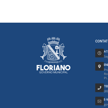
CONTAT
AT
Se
EN
Pr
Ro
PI
TE
(8
E-
go