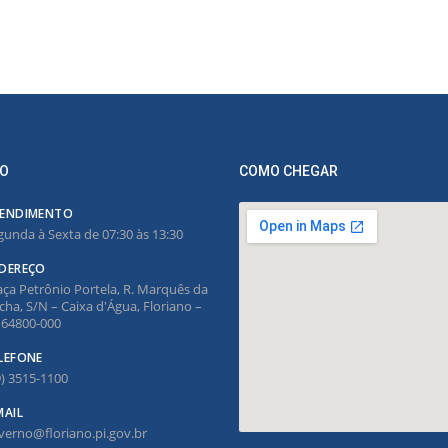
O
COMO CHEGAR
ENDIMENTO
gunda à Sexta de 07:30 às 13:30
DEREÇO
aça Petrônio Portela, R. Marquês da
cha, S/N – Caixa d'Água, Floriano –
, 64800-000
LEFONE
9) 3515-1100
MAIL
verno@floriano.pi.gov.br