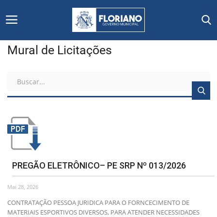
Mural de Licitações
Início
Editais
Floriano
Secretarias e Órgãos
Mural de Licitações
PREGÃO ELETRÔNICO– PE SRP Nº 013/2026
Mai 28, 2026
Notícias
CONTRATAÇÃO PESSOA JURIDICA PARA O FORNCECIMENTO DE
MATERIAIS ESPORTIVOS DIVERSOS, PARA ATENDER NECESSIDADES
Vídeos