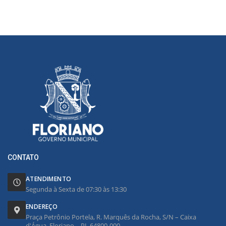
CONTATO
ATENDIMENTO
Segunda à Sexta de 07:30 às 13:30
ENDEREÇO
Praça Petrônio Portela, R. Marquês da Rocha, S/N – Caixa
d'Água, Floriano – PI, 64800-000