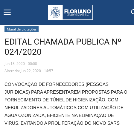
Mural de Licitações
EDITAL CHAMADA PUBLICA Nº
Início
024/2020
Editais
Jun 18, 2020 - 00:00
Floriano
Alterado: Jun 22, 2020 - 14:57
CONVOCAÇÃO DE FORNECEDORES (PESSOAS
Secretarias e Órgãos
JURIDICAS) PARA APRESENTAREM PROPOSTAS PARA O
FORNECIMENTO DE TÚNEL DE HIGIENIZAÇÃO, COM
Mural de Licitações
NEBULIZADORES AUTOMÁTICOS COM UTILIZAÇÃO DE
ÁGUA OZÔNIZADA, EFICIENTE NA ELIMINAÇÃO DE
Notícias
VIRUS, EVITANDO A PROLIFERAÇÃO DO NOVO SARS
Vídeos