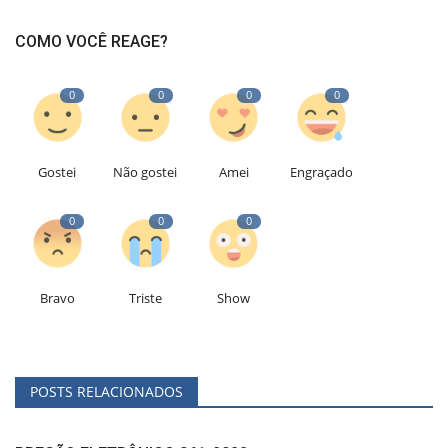
COMO VOCÊ REAGE?
0
0
0
0
Gostei
Não gostei
Amei
Engraçado
0
0
0
Bravo
Triste
Show
POSTS RELACIONADOS