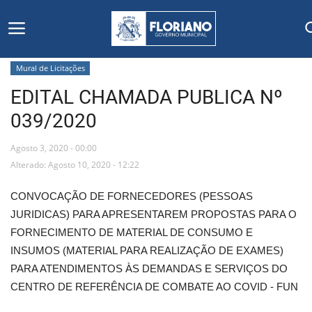
Mural de Licitações
EDITAL CHAMADA PUBLICA Nº
Início
039/2020
Editais
Agosto 3, 2020 - 00:00
Floriano
Alterado: Agosto 10, 2020 - 12:22
CONVOCAÇÃO DE FORNECEDORES (PESSOAS
Secretarias e Órgãos
JURIDICAS) PARA APRESENTAREM PROPOSTAS PARA O
FORNECIMENTO DE MATERIAL DE CONSUMO E
Mural de Licitações
INSUMOS (MATERIAL PARA REALIZAÇÃO DE EXAMES)
PARA ATENDIMENTOS ÀS DEMANDAS E SERVIÇOS DO
Notícias
CENTRO DE REFERÊNCIA DE COMBATE AO COVID - FUN
Vídeos