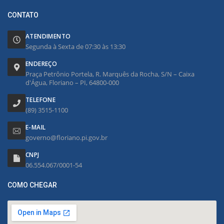
CONTATO
ATENDIMENTO
Segunda à Sexta de 07:30 às 13:30
ENDEREÇO
Praça Petrônio Portela, R. Marquês da Rocha, S/N – Caixa
d'Água, Floriano – PI, 64800-000
TELEFONE
(89) 3515-1100
E-MAIL
governo@floriano.pi.gov.br
CNPJ
06.554.067/0001-54
COMO CHEGAR