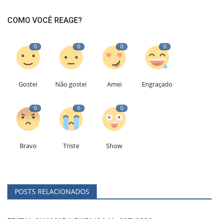
COMO VOCÊ REAGE?
0
0
0
0
Gostei
Não gostei
Amei
Engraçado
0
0
0
Bravo
Triste
Show
POSTS RELACIONADOS