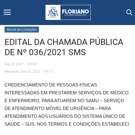
Mural de Licitações
EDITAL DA CHAMADA PÚBLICA
Início
DE Nº 036/2021 SMS
Editais
Dez 9, 2021 - 00:00
Floriano
Alterado: Dez 9, 2021 - 14:17
CREDENCIAMENTO DE PESSOAS FÍSICAS
Secretarias e Órgãos
INTERESSADAS EM PRESTAREM SERVIÇOS DE MÉDICO
E ENFERMEIRO, PARA ATUAREM NO SAMU – SERVIÇO
Mural de Licitações
DE ATENDIMENTO MÓVEL DE URGÊNCIA – PARA
ATENDIMENTO AOS USUÁRIOS DO SISTEMA ÚNICO DE
Notícias
SAÚDE – SUS, NOS TERMOS E CONDIÇÕES ESTABELECI
Vídeos