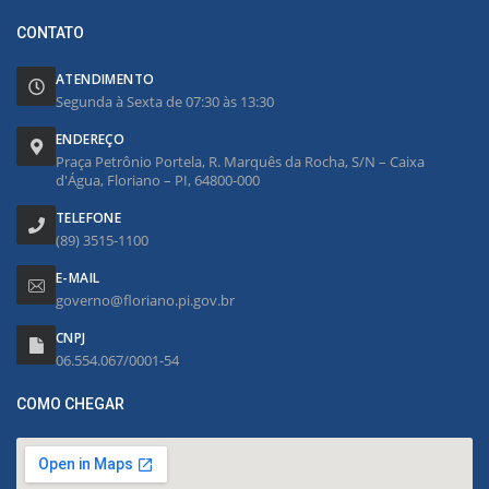
CONTATO
ATENDIMENTO
Segunda à Sexta de 07:30 às 13:30
ENDEREÇO
Praça Petrônio Portela, R. Marquês da Rocha, S/N – Caixa
d'Água, Floriano – PI, 64800-000
TELEFONE
(89) 3515-1100
E-MAIL
governo@floriano.pi.gov.br
CNPJ
06.554.067/0001-54
COMO CHEGAR