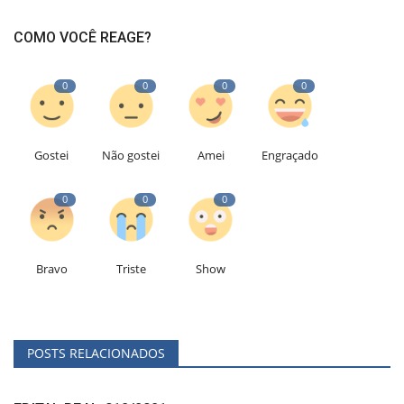
COMO VOCÊ REAGE?
0
0
0
0
Gostei
Não gostei
Amei
Engraçado
0
0
0
Bravo
Triste
Show
POSTS RELACIONADOS