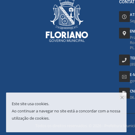
CONTAT
AT
Se
EN
Pr
Ro
PI
TE
(8
E-
go
CN
06
Este site usa cookies.
Ao continuar a navegar no site está a concordar com a nossa
utilização de cookies.
Todos os direitos reservados. © 2026 - Prefeitura Municipa