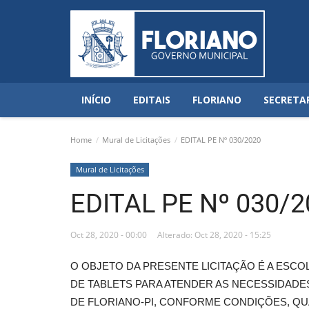
INÍCIO
EDITAIS
FLORIANO
SECRETA
Home
Mural de Licitações
EDITAL PE Nº 030/2020
Mural de Licitações
EDITAL PE Nº 030/2
Oct 28, 2020 - 00:00
Alterado: Oct 28, 2020 - 15:25
O OBJETO DA PRESENTE LICITAÇÃO É A ESCO
DE TABLETS PARA ATENDER AS NECESSIDADES
DE FLORIANO-PI, CONFORME CONDIÇÕES, QU