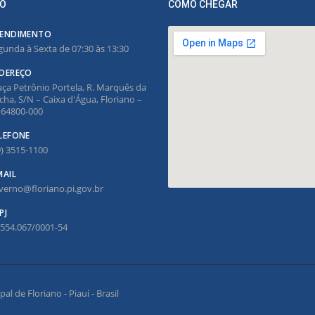
O
COMO CHEGAR
ENDIMENTO
gunda à Sexta de 07:30 às 13:30
DEREÇO
aça Petrônio Portela, R. Marquês da
cha, S/N – Caixa d'Água, Floriano –
, 64800-000
LEFONE
9) 3515-1100
MAIL
verno@floriano.pi.gov.br
PJ
.554.067/0001-54
l de Floriano - Piauí - Brasil