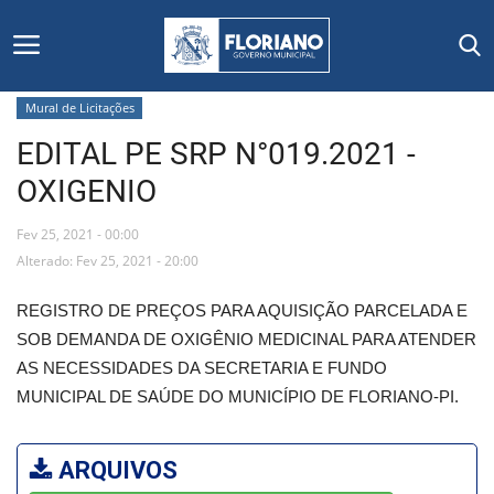
Mural de Licitações
EDITAL PE SRP N°019.2021 -
Início
OXIGENIO
Editais
Fev 25, 2021 - 00:00
Floriano
Alterado: Fev 25, 2021 - 20:00
REGISTRO DE PREÇOS PARA AQUISIÇÃO PARCELADA E
Secretarias e Órgãos
SOB DEMANDA DE OXIGÊNIO MEDICINAL PARA ATENDER
AS NECESSIDADES DA SECRETARIA E FUNDO
Mural de Licitações
MUNICIPAL DE SAÚDE DO MUNICÍPIO DE FLORIANO-PI.
Notícias
ARQUIVOS
Vídeos