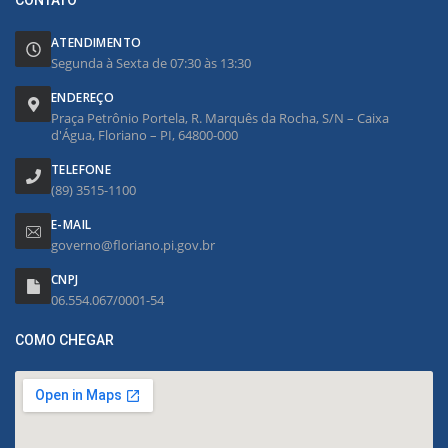
CONTATO
ATENDIMENTO
Segunda à Sexta de 07:30 às 13:30
ENDEREÇO
Praça Petrônio Portela, R. Marquês da Rocha, S/N – Caixa
d'Água, Floriano – PI, 64800-000
TELEFONE
(89) 3515-1100
E-MAIL
governo@floriano.pi.gov.br
CNPJ
06.554.067/0001-54
COMO CHEGAR