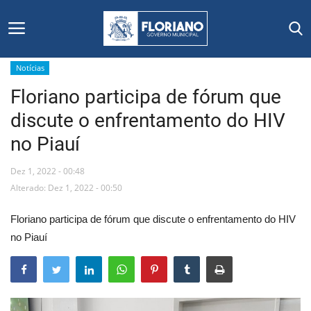
Notícias
Floriano participa de fórum que
Início
discute o enfrentamento do HIV
Editais
no Piauí
Floriano
Dez 1, 2022 - 00:48
Alterado: Dez 1, 2022 - 00:50
Secretarias e Órgãos
Floriano participa de fórum que discute o enfrentamento do HIV
Mural de Licitações
no Piauí
Notícias
Vídeos