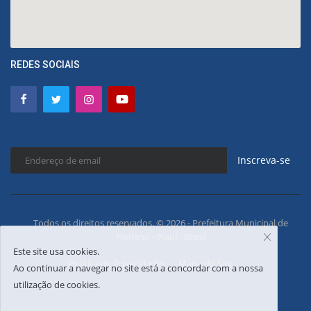
REDES SOCIAIS
Inscreva-se
Todos os direitos reservados. © 2026 - Prefeitura Municipal de
Floriano - Piauí - Brasil
Este site usa cookies.
Política de Privacidades
Mapa do Site
Ao continuar a navegar no site está a concordar com a nossa
utilização de cookies.