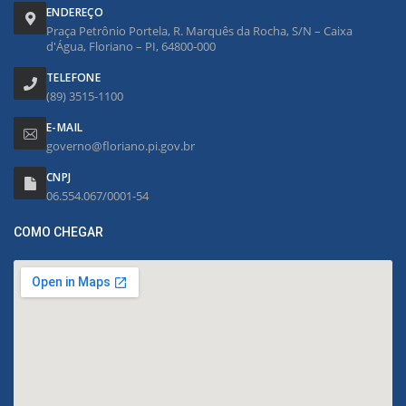
ENDEREÇO
Praça Petrônio Portela, R. Marquês da Rocha, S/N – Caixa
d'Água, Floriano – PI, 64800-000
TELEFONE
(89) 3515-1100
E-MAIL
governo@floriano.pi.gov.br
CNPJ
06.554.067/0001-54
COMO CHEGAR