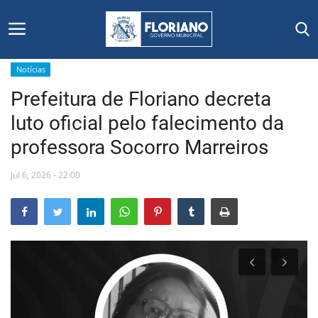
Notícias
Prefeitura de Floriano decreta
Início
luto oficial pelo falecimento da
Editais
professora Socorro Marreiros
Floriano
Jul 6, 2026 - 22:00
Secretarias e Órgãos
Mural de Licitações
Notícias
Vídeos