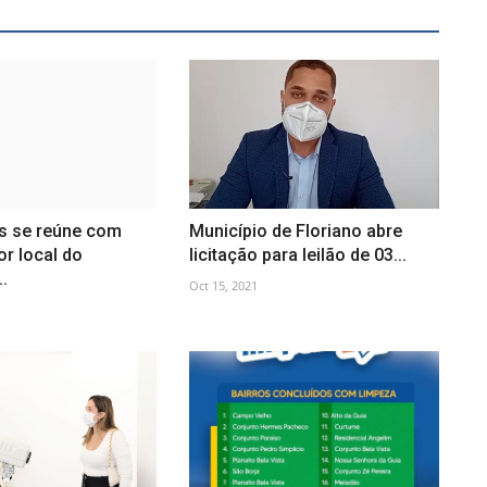
is se reúne com
Município de Floriano abre
r local do
licitação para leilão de 03...
..
Oct 15, 2021