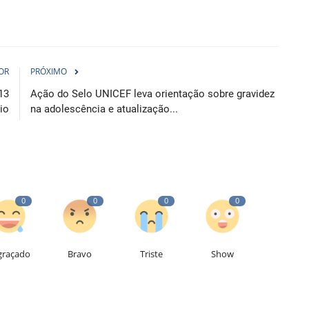
OR
PRÓXIMO
13
Ação do Selo UNICEF leva orientação sobre gravidez
io
na adolescência e atualização...
0
0
0
0
graçado
Bravo
Triste
Show