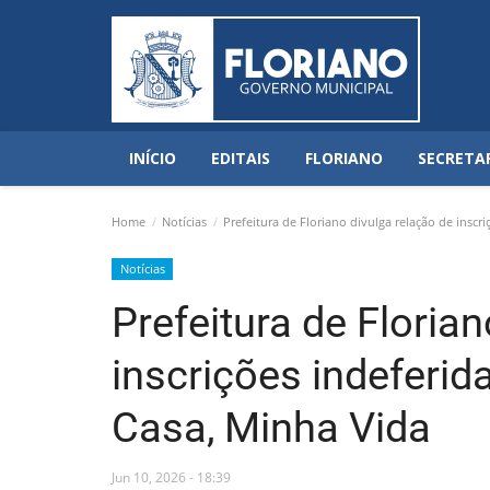
INÍCIO
EDITAIS
FLORIANO
SECRETA
Home
Notícias
Prefeitura de Floriano divulga relação de insc
Notícias
Prefeitura de Floria
inscrições indeferi
Casa, Minha Vida
Jun 10, 2026 - 18:39