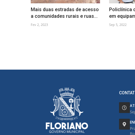
Mais duas estradas de acesso
Policlínica 
a comunidades rurais e ruas...
em equipame
Fev 2, 2023
Sep 5, 2022
CONTAT
AT
Se
EN
Pr
Ro