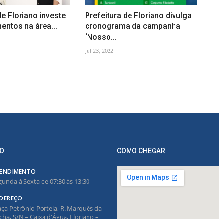
de Floriano investe
Prefeitura de Floriano divulga
ntos na área...
cronograma da campanha
‘Nosso...
Jul 23, 2022
O
COMO CHEGAR
ENDIMENTO
gunda à Sexta de 07:30 às 13:30
DEREÇO
aça Petrônio Portela, R. Marquês da
cha, S/N – Caixa d'Água, Floriano –