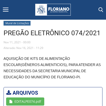
Mural de Licitações
PREGÃO ELETRÔNICO 074/2021
Início
Nov 11, 2021 - 00:00
Editais
Alterado: Nov 16, 2021 - 11:29
Floriano
AQUISIÇÃO DE KITS DE ALIMENTAÇÃO
ESCOLAR(GÊNEROS ALIMENTICIOS), PARA ATENDER AS
Secretarias e Órgãos
NECESSIDADES DA SECRETARIA MUNICIPAL DE
EDUCAÇÃO DO MUNICÍPIO DE FLORIANO-PI.
Mural de Licitações
ARQUIVOS
Notícias
EDITALPE074.pdf
Vídeos