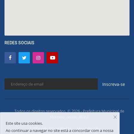
REDES SOCIAIS
Inscreva-se
Todos os direitos reservados. © 2026 - Prefeitura Municipal de
Floriano - Piauí - Brasil
Este site usa cookies.
Política de Privacidades
Mapa do Site
Ao continuar a navegar no site está a concordar com a nossa