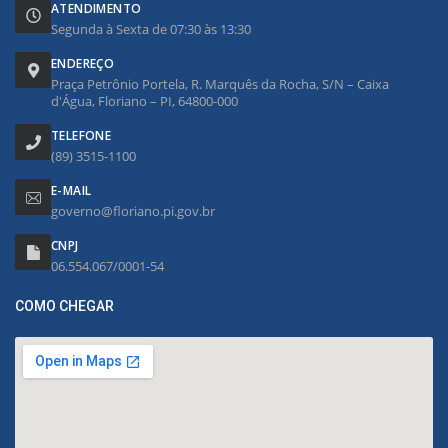
ATENDIMENTO
Segunda à Sexta de 07:30 às 13:30
ENDEREÇO
Praça Petrônio Portela, R. Marquês da Rocha, S/N – Caixa
d'Água, Floriano – PI, 64800-000
TELEFONE
(89) 3515-1100
E-MAIL
governo@floriano.pi.gov.br
CNPJ
06.554.067/0001-54
COMO CHEGAR