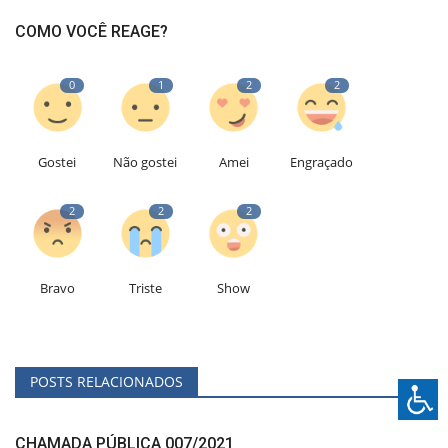
COMO VOCÊ REAGE?
0
1
2
2
Gostei
Não gostei
Amei
Engraçado
2
2
2
Bravo
Triste
Show
POSTS RELACIONADOS
CHAMADA PÚBLICA 007/2021