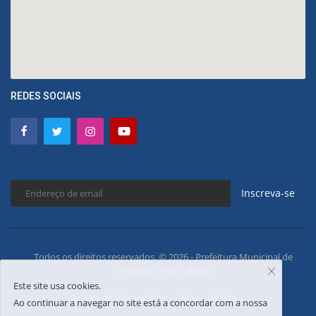
REDES SOCIAIS
Inscreva-se
Todos os direitos reservados. © 2026 - Prefeitura Municipal de
Floriano - Piauí - Brasil
Este site usa cookies.
Política de Privacidades
Mapa do Site
Ao continuar a navegar no site está a concordar com a nossa