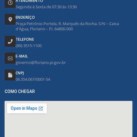
ATENDIMENTO
Segunda à Sexta de 07:30 às 13:30
ENDEREÇO
Praça Petrônio Portela, R. Marquês da Rocha, S/N – Caixa
d'Água, Floriano – PI, 64800-000
TELEFONE
(89) 3515-1100
E-MAIL
governo@floriano.pi.gov.br
CNPJ
06.554.067/0001-54
COMO CHEGAR