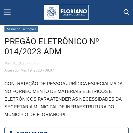
Mural de Licitações
PREGÃO ELETRÔNICO Nº
Início
014/2023-ADM
Editais
Mar 20, 2023 - 08:06
Floriano
Alterado: Mai 19, 2023 - 08:07
CONTRATAÇÃO DE PESSOA JURÍDICA ESPECIALIZADA
Secretarias e Órgãos
NO FORNECIMENTO DE MATERIAIS ELÉTRICOS E
ELETRÔNICOS PARA ATENDER AS NECESSIDADES DA
Mural de Licitações
SECRETARIA MUNICIPAL DE INFRAESTRUTURA DO
MUNICÍPIO DE FLORIANO-PI.
Notícias
Vídeos