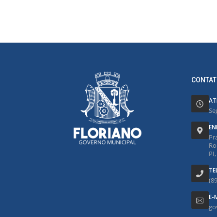
CONTAT
AT
Se
EN
Pr
Ro
PI
TE
(8
E-
go