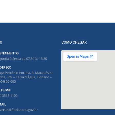
O
COMO CHEGAR
ENDIMENTO
gunda à Sexta de 07:30 às 13:30
DEREÇO
aça Petrônio Portela, R. Marquês da
cha, S/N – Caixa d'Água, Floriano –
, 64800-000
LEFONE
9) 3515-1100
MAIL
verno@floriano.pi.gov.br