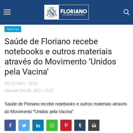
Notícias
Saúde de Floriano recebe
Início
notebooks e outros materiais
Editais
através do Movimento ‘Unidos
pela Vacina’
Floriano
Oct 27, 2021 - 12:52
Secretarias e Órgãos
Alterado: Oct 28, 2021 - 12:57
Mural de Licitações
Saúde de Floriano recebe notebooks e outros materiais através
do Movimento “Unidos pela Vacina”
Notícias
Vídeos