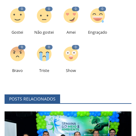
0
0
0
0
Gostei
Não gostei
Amei
Engraçado
0
0
0
Bravo
Triste
Show
POSTS RELACIONADOS