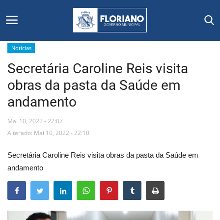
Notícias
Secretária Caroline Reis visita
Início
obras da pasta da Saúde em
Editais
andamento
Floriano
Mai 10, 2022 - 22:07
Alterado: Mai 10, 2022 - 22:10
Secretarias e Órgãos
Secretária Caroline Reis visita obras da pasta da Saúde em
Mural de Licitações
andamento
Notícias
Vídeos