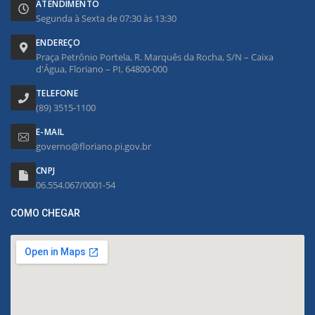
ATENDIMENTO
Segunda à Sexta de 07:30 às 13:30
ENDEREÇO
Praça Petrônio Portela, R. Marquês da Rocha, S/N – Caixa
d'Água, Floriano – PI, 64800-000
TELEFONE
(89) 3515-1100
E-MAIL
governo@floriano.pi.gov.br
CNPJ
06.554.067/0001-54
COMO CHEGAR