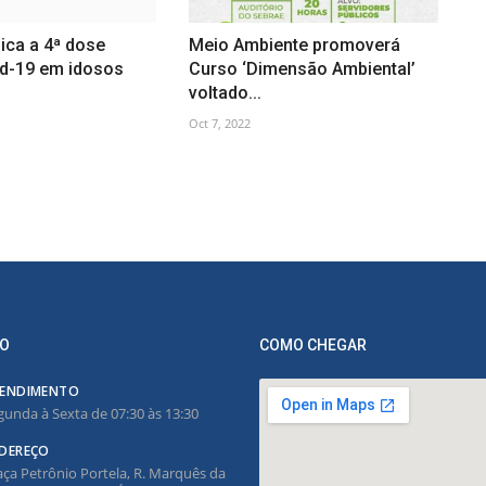
lica a 4ª dose
Meio Ambiente promoverá
id-19 em idosos
Curso ‘Dimensão Ambiental’
voltado...
Oct 7, 2022
O
COMO CHEGAR
ENDIMENTO
gunda à Sexta de 07:30 às 13:30
DEREÇO
aça Petrônio Portela, R. Marquês da