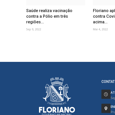
Saúde realiza vacinação
Floriano ap
contra a Pólio em três
contra Cov
regiões...
acima...
Sep 9, 2022
Mai 4, 2022
CONTAT
AT
Se
EN
Pr