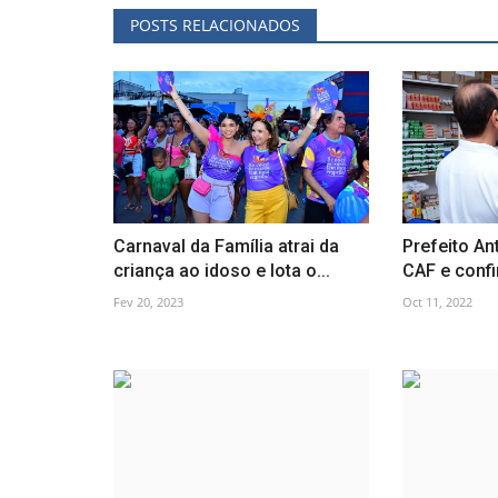
POSTS RELACIONADOS
Carnaval da Família atrai da
Prefeito Ant
criança ao idoso e lota o...
CAF e confi
Fev 20, 2023
Oct 11, 2022