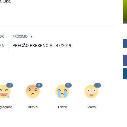
la Oka.
OR
PRÓXIMO
26
PREGÃO PRESENCIAL 47/2019
0
0
0
0
graçado
Bravo
Triste
Show