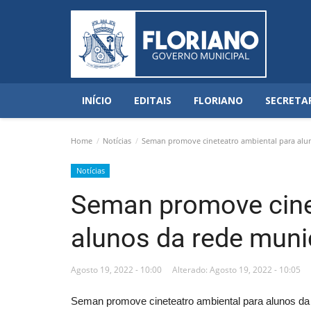
INÍCIO
EDITAIS
FLORIANO
SECRETA
Home
Notícias
Seman promove cineteatro ambiental para alun
Notícias
Seman promove cine
alunos da rede muni
Agosto 19, 2022 - 10:00
Alterado: Agosto 19, 2022 - 10:05
Seman promove cineteatro ambiental para alunos da 