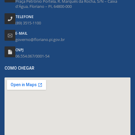
Praça Petrônio Portela, R. Marquês da Rocha, S/N – Caixa
d'Água, Floriano – PI, 64800-000
TELEFONE
(89) 3515-1100
E-MAIL
governo@floriano.pi.gov.br
CNPJ
06.554.067/0001-54
COMO CHEGAR