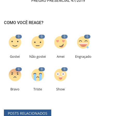
PREGÃO PRESENCIAL 47/2019
COMO VOCÊ REAGE?
0
0
0
0
Gostei
Não gostei
Amei
Engraçado
0
0
0
Bravo
Triste
Show
POSTS RELACIONADOS