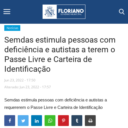
Notícias
Semdas estimula pessoas com
Início
deficiência e autistas a terem o
Editais
Passe Livre e Carteira de
Identificação
Floriano
Jun 23, 2022 - 17:50
Secretarias e Órgãos
Alterado: Jun 23, 2022 - 17:57
Mural de Licitações
Semdas estimula pessoas com deficiência e autistas a
requererem o Passe Livre e Carteira de Identificação
Notícias
Vídeos