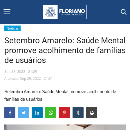
Notícias
Setembro Amarelo: Saúde Mental
Início
promove acolhimento de famílias
Editais
de usuários
Floriano
Sep 28, 2022 - 21:29
Alterado: Sep 29, 2022 - 21:31
Secretarias e Órgãos
Setembro Amarelo: Saúde Mental promove acolhimento de
Mural de Licitações
famílias de usuários
Notícias
Vídeos