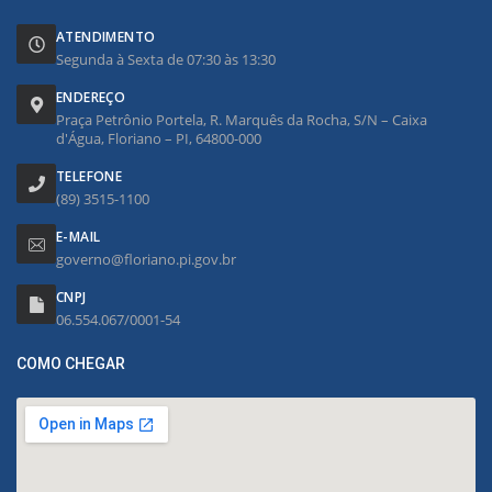
ATENDIMENTO
Segunda à Sexta de 07:30 às 13:30
ENDEREÇO
Praça Petrônio Portela, R. Marquês da Rocha, S/N – Caixa
d'Água, Floriano – PI, 64800-000
TELEFONE
(89) 3515-1100
E-MAIL
governo@floriano.pi.gov.br
CNPJ
06.554.067/0001-54
COMO CHEGAR