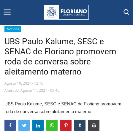
Notícias
UBS Paulo Kalume, SESC e
Início
SENAC de Floriano promovem
Editais
roda de conversa sobre
aleitamento materno
Floriano
Agosto 10, 2021 - 12:10
Secretarias e Órgãos
Alterado: Agosto 11, 2021 - 09:45
Mural de Licitações
UBS Paulo Kalume, SESC e SENAC de Floriano promovem
roda de conversa sobre aleitamento materno
Notícias
Vídeos