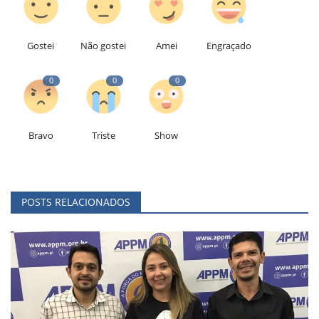
Gostei
Não gostei
Amei
Engraçado
0
0
0
Bravo
Triste
Show
POSTS RELACIONADOS