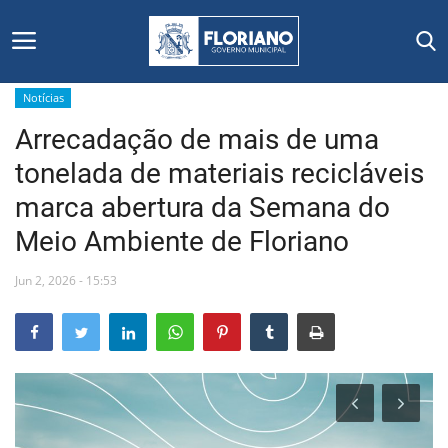
Notícias
Arrecadação de mais de uma
Início
tonelada de materiais recicláveis
Editais
marca abertura da Semana do
Meio Ambiente de Floriano
Floriano
Jun 2, 2026 - 15:53
Secretarias e Órgãos
Mural de Licitações
Notícias
Vídeos