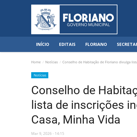
INÍCIO
EDITAIS
FLORIANO
SECRETA
Home
Notícias
Conselho de Habitação de Floriano divulga list
Notícias
Conselho de Habitaç
lista de inscrições 
Casa, Minha Vida
Mar 9, 2026 - 14:15