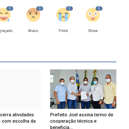
0
0
0
0
graçado
Bravo
Triste
Show
erra atividades
Prefeito Joel assina termo de
 com escolha da
cooperação técnica e
beneficia...