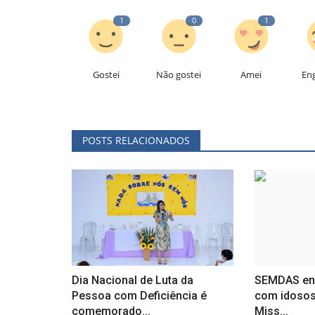
1
0
1
Gostei
Não gostei
Amei
En
POSTS RELACIONADOS
Dia Nacional de Luta da
SEMDAS enc
Pessoa com Deficiência é
com idosos
comemorado...
Miss...