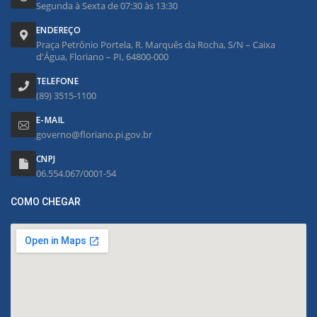
Segunda à Sexta de 07:30 às 13:30
ENDEREÇO
Praça Petrônio Portela, R. Marquês da Rocha, S/N – Caixa
d'Água, Floriano – PI, 64800-000
TELEFONE
(89) 3515-1100
E-MAIL
governo@floriano.pi.gov.br
CNPJ
06.554.067/0001-54
COMO CHEGAR