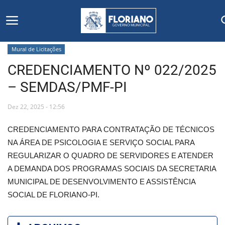
Mural de Licitações
CREDENCIAMENTO Nº 022/2025
Início
– SEMDAS/PMF-PI
Editais
Dez 22, 2025 - 12:56
Floriano
CREDENCIAMENTO PARA CONTRATAÇÃO DE TÉCNICOS
NA ÁREA DE PSICOLOGIA E SERVIÇO SOCIAL PARA
Secretarias e Órgãos
REGULARIZAR O QUADRO DE SERVIDORES E ATENDER
A DEMANDA DOS PROGRAMAS SOCIAIS DA SECRETARIA
Mural de Licitações
MUNICIPAL DE DESENVOLVIMENTO E ASSISTÊNCIA
SOCIAL DE FLORIANO-PI.
Notícias
Vídeos