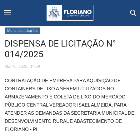
Mural de Licitações
DISPENSA DE LICITAÇÃO N°
Início
014/2025
Editais
Mai 16, 2025 - 14:59
Floriano
CONTRATAÇÃO DE EMPRESA PARA AQUISIÇÃO DE
CONTAINERS DE LIXO A SEREM UTILIZADOS NO
Secretarias e Órgãos
ARMAZENAMENTO E COLETA DE LIXO DO MERCADO
PÚBLICO CENTRAL VEREADOR ISAEL ALMEIDA, PARA
Mural de Licitações
ATENDER AS DEMANDAS DA SECRETARIA MUNICIPAL DE
DESENVOLVIMENTO RURAL E ABASTECIMENTO DE
Notícias
FLORIANO - PI
Vídeos