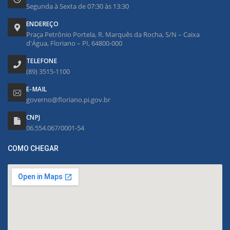
Segunda à Sexta de 07:30 às 13:30
ENDEREÇO
Praça Petrônio Portela, R. Marquês da Rocha, S/N – Caixa
d'Água, Floriano – PI, 64800-000
TELEFONE
(89) 3515-1100
E-MAIL
governo@floriano.pi.gov.br
CNPJ
06.554.067/0001-54
COMO CHEGAR