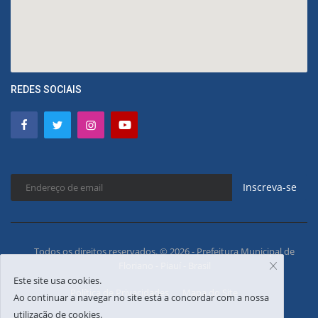
REDES SOCIAIS
Inscreva-se
Todos os direitos reservados. © 2026 - Prefeitura Municipal de
Floriano - Piauí - Brasil
Este site usa cookies.
Política de Privacidades
Mapa do Site
Ao continuar a navegar no site está a concordar com a nossa
utilização de cookies.