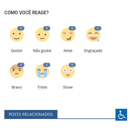
COMO VOCÊ REAGE?
0
0
0
0
Gostei
Não gostei
Amei
Engraçado
0
0
0
Bravo
Triste
Show
POSTS RELACIONADOS