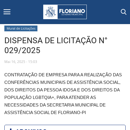
Mural de Licitações
DISPENSA DE LICITAÇÃO N°
Início
029/2025
Editais
Mai 16, 2025 - 15:03
Floriano
CONTRATAÇÃO DE EMPRESA PARA A REALIZAÇÃO DAS
CONFERÊNCIAS MUNICIPAIS DE ASSISTÊNCIA SOCIAL,
Secretarias e Órgãos
DOS DIREITOS DA PESSOA IDOSA E DOS DIREITOS DA
POPULAÇÃO LGBTQIA+, PARA ATENDER AS
Mural de Licitações
NECESSIDADES DA SECRETARIA MUNICIPAL DE
ASSISTÊNCIA SOCIAL DE FLORIANO-PI
Notícias
Vídeos