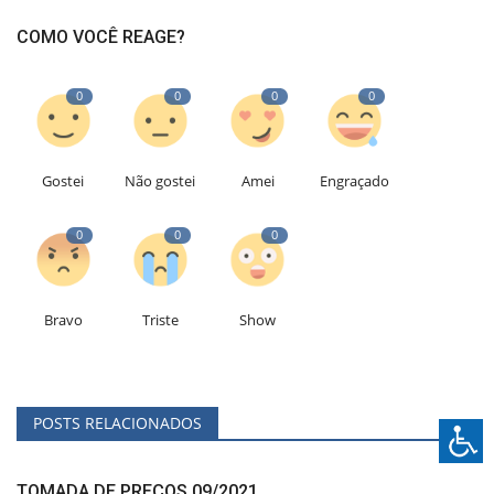
COMO VOCÊ REAGE?
0
0
0
0
Gostei
Não gostei
Amei
Engraçado
0
0
0
Bravo
Triste
Show
POSTS RELACIONADOS
TOMADA DE PREÇOS 09/2021