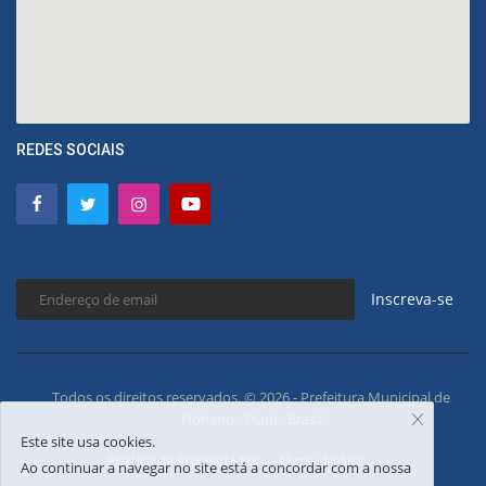
REDES SOCIAIS
Inscreva-se
Todos os direitos reservados. © 2026 - Prefeitura Municipal de
Floriano - Piauí - Brasil
Este site usa cookies.
Política de Privacidades
Mapa do Site
Ao continuar a navegar no site está a concordar com a nossa