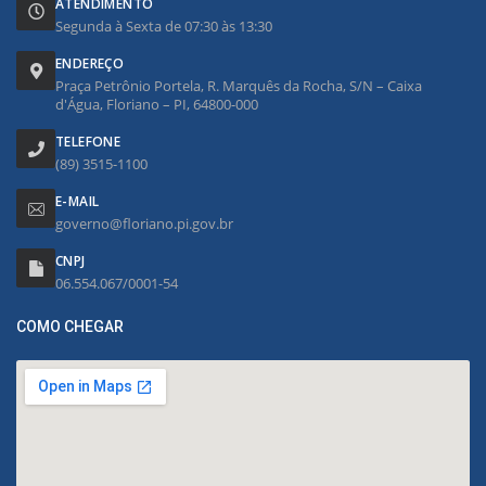
ATENDIMENTO
Segunda à Sexta de 07:30 às 13:30
ENDEREÇO
Praça Petrônio Portela, R. Marquês da Rocha, S/N – Caixa
d'Água, Floriano – PI, 64800-000
TELEFONE
(89) 3515-1100
E-MAIL
governo@floriano.pi.gov.br
CNPJ
06.554.067/0001-54
COMO CHEGAR