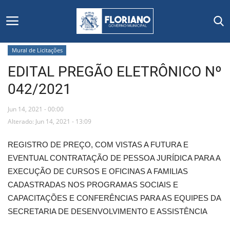
Mural de Licitações
EDITAL PREGÃO ELETRÔNICO Nº
Início
042/2021
Editais
Jun 14, 2021 - 00:00
Floriano
Alterado: Jun 14, 2021 - 13:09
REGISTRO DE PREÇO, COM VISTAS A FUTURA E
Secretarias e Órgãos
EVENTUAL CONTRATAÇÃO DE PESSOA JURÍDICA PARA A
EXECUÇÃO DE CURSOS E OFICINAS A FAMILIAS
Mural de Licitações
CADASTRADAS NOS PROGRAMAS SOCIAIS E
CAPACITAÇÕES E CONFERÊNCIAS PARA AS EQUIPES DA
Notícias
SECRETARIA DE DESENVOLVIMENTO E ASSISTÊNCIA
Vídeos