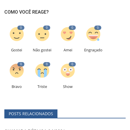
COMO VOCÊ REAGE?
0
0
0
0
Gostei
Não gostei
Amei
Engraçado
0
0
0
Bravo
Triste
Show
POSTS RELACIONADOS