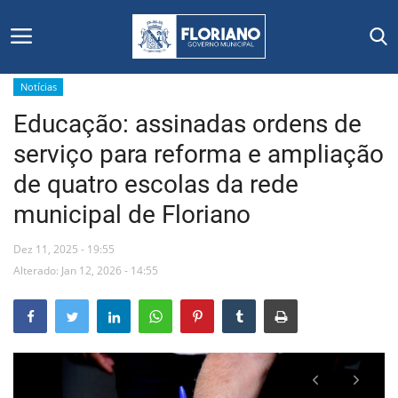
Notícias
Educação: assinadas ordens de
Início
serviço para reforma e ampliação
Editais
de quatro escolas da rede
municipal de Floriano
Floriano
Dez 11, 2025 - 19:55
Secretarias e Órgãos
Alterado: Jan 12, 2026 - 14:55
Mural de Licitações
Notícias
Vídeos