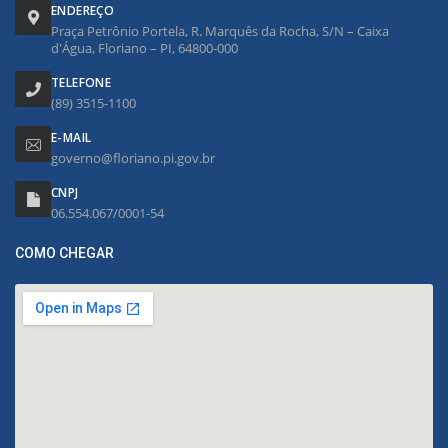
ENDEREÇO
Praça Petrônio Portela, R. Marquês da Rocha, S/N – Caixa
d'Água, Floriano – PI, 64800-000
TELEFONE
(89) 3515-1100
E-MAIL
governo@floriano.pi.gov.br
CNPJ
06.554.067/0001-54
COMO CHEGAR