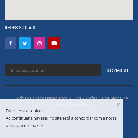
REDES SOCIAIS
Inscreva-se
Todos os direitos reservados. © 2026 - Prefeitura Municipal de
Floriano - Piauí - Brasil
Este site usa cookies.
Política de Privacidades
Mapa do Site
Ao continuar a navegar no site está a concordar com a nossa
utilização de cookies.