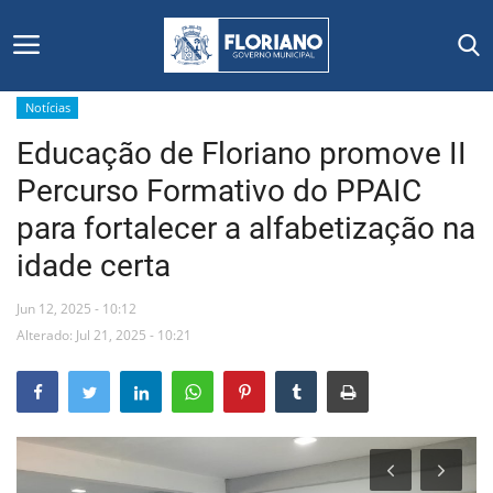
Notícias
Educação de Floriano promove II
Início
Percurso Formativo do PPAIC
Editais
para fortalecer a alfabetização na
idade certa
Floriano
Jun 12, 2025 - 10:12
Secretarias e Órgãos
Alterado: Jul 21, 2025 - 10:21
Mural de Licitações
Notícias
Vídeos