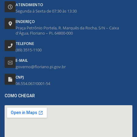
ATENDIMENTO
Segunda à Sexta de 07:30 às 13:30
ENDEREÇO
Praça Petrônio Portela, R. Marquês da Rocha, S/N – Caixa
d'Água, Floriano – PI, 64800-000
TELEFONE
(89) 3515-1100
E-MAIL
governo@floriano.pi.gov.br
CNPJ
06.554.067/0001-54
COMO CHEGAR