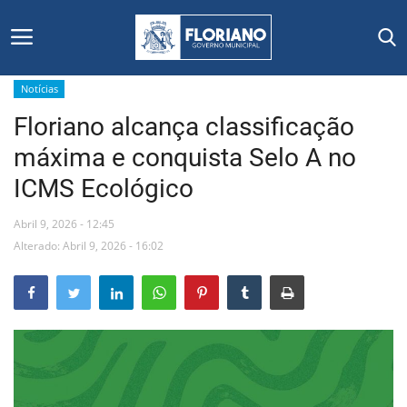
Notícias
Floriano alcança classificação
Início
máxima e conquista Selo A no
Editais
ICMS Ecológico
Floriano
Abril 9, 2026 - 12:45
Alterado: Abril 9, 2026 - 16:02
Secretarias e Órgãos
Mural de Licitações
Notícias
Vídeos