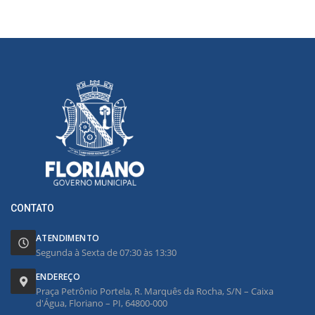
CONTATO
ATENDIMENTO
Segunda à Sexta de 07:30 às 13:30
ENDEREÇO
Praça Petrônio Portela, R. Marquês da Rocha, S/N – Caixa
d'Água, Floriano – PI, 64800-000