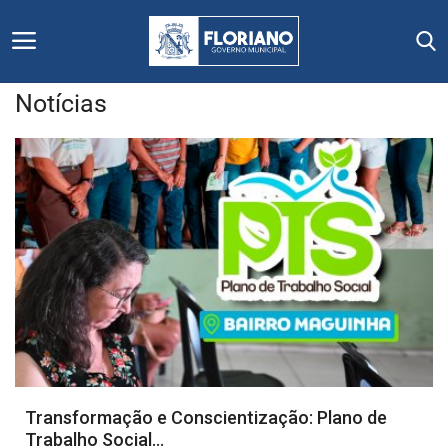
Notícias
Início
Editais
Floriano
Secretarias e Órgãos
Mural de Licitações
Notícias
Transformação e Conscientização: Plano de
Trabalho Social...
Vídeos