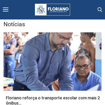
Notícias
Início
Editais
Floriano
Secretarias e Órgãos
Mural de Licitações
Notícias
Floriano reforça o transporte escolar com mais 2
ônibus...
Vídeos