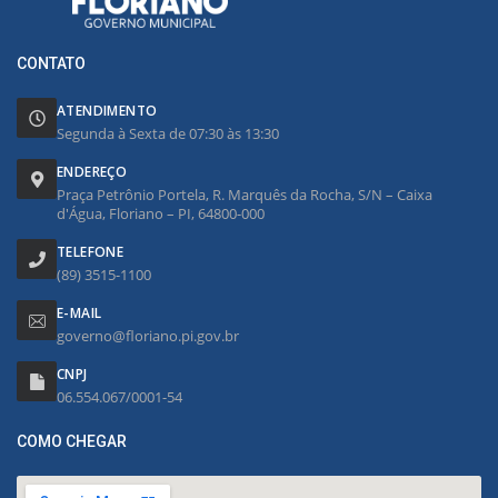
CONTATO
ATENDIMENTO
Segunda à Sexta de 07:30 às 13:30
ENDEREÇO
Praça Petrônio Portela, R. Marquês da Rocha, S/N – Caixa
d'Água, Floriano – PI, 64800-000
TELEFONE
(89) 3515-1100
E-MAIL
governo@floriano.pi.gov.br
CNPJ
06.554.067/0001-54
COMO CHEGAR