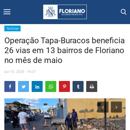
Notícias
Operação Tapa-Buracos beneficia
Início
26 vias em 13 bairros de Floriano
Editais
no mês de maio
Floriano
Jun 10, 2026 - 16:37
Secretarias e Órgãos
Mural de Licitações
Notícias
Vídeos