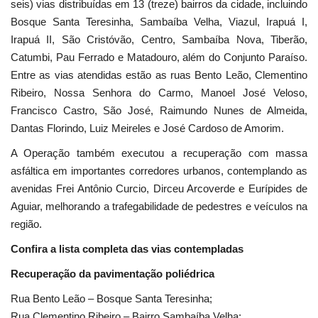
seis) vias distribuídas em 13 (treze) bairros da cidade, incluindo
Bosque Santa Teresinha, Sambaíba Velha, Viazul, Irapuá I,
Irapuá II, São Cristóvão, Centro, Sambaíba Nova, Tiberão,
Catumbi, Pau Ferrado e Matadouro, além do Conjunto Paraíso.
Entre as vias atendidas estão as ruas Bento Leão, Clementino
Ribeiro, Nossa Senhora do Carmo, Manoel José Veloso,
Francisco Castro, São José, Raimundo Nunes de Almeida,
Dantas Florindo, Luiz Meireles e José Cardoso de Amorim.
A Operação também executou a recuperação com massa
asfáltica em importantes corredores urbanos, contemplando as
avenidas Frei Antônio Curcio, Dirceu Arcoverde e Eurípides de
Aguiar, melhorando a trafegabilidade de pedestres e veículos na
região.
Confira a lista completa das vias contempladas
Recuperação da pavimentação poliédrica
Rua Bento Leão – Bosque Santa Teresinha;
Rua Clementino Ribeiro – Bairro Sambaíba Velha;