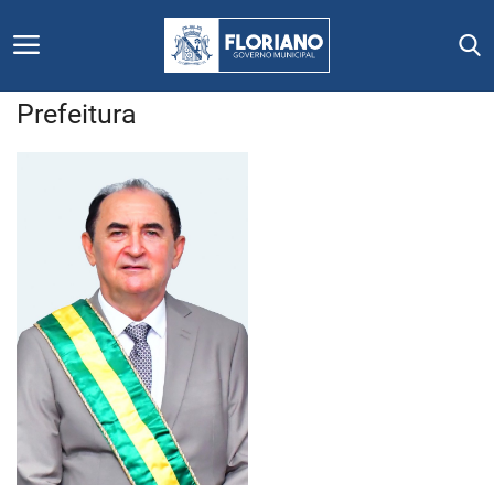
Prefeitura
Início
Editais
Floriano
Secretarias e Órgãos
Mural de Licitações
Notícias
Vídeos