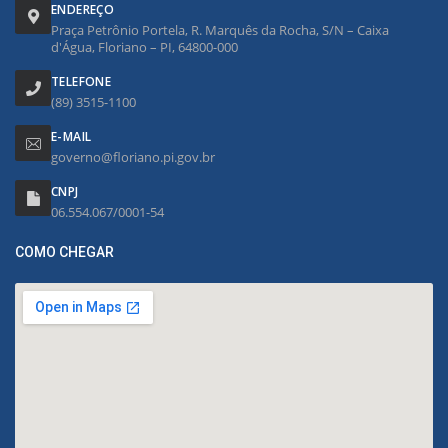
ENDEREÇO
Praça Petrônio Portela, R. Marquês da Rocha, S/N – Caixa
d'Água, Floriano – PI, 64800-000
TELEFONE
(89) 3515-1100
E-MAIL
governo@floriano.pi.gov.br
CNPJ
06.554.067/0001-54
COMO CHEGAR