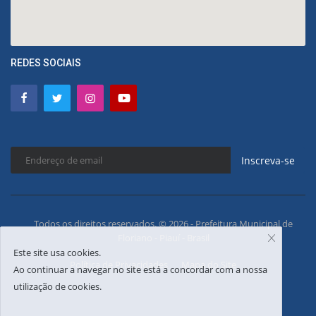
REDES SOCIAIS
Inscreva-se
Todos os direitos reservados. © 2026 - Prefeitura Municipal de
Floriano - Piauí - Brasil
Este site usa cookies.
Política de Privacidades
Mapa do Site
Ao continuar a navegar no site está a concordar com a nossa
utilização de cookies.