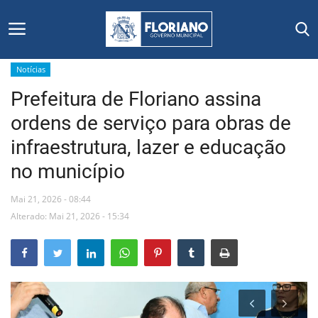
Notícias
Prefeitura de Floriano assina
Início
ordens de serviço para obras de
Editais
infraestrutura, lazer e educação
no município
Floriano
Mai 21, 2026 - 08:44
Secretarias e Órgãos
Alterado: Mai 21, 2026 - 15:34
Mural de Licitações
Notícias
Vídeos