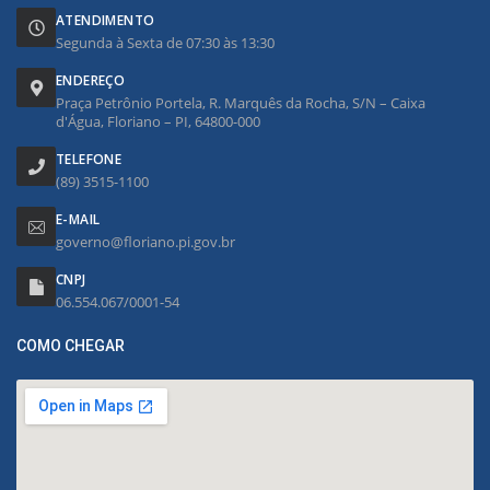
ATENDIMENTO
Segunda à Sexta de 07:30 às 13:30
ENDEREÇO
Praça Petrônio Portela, R. Marquês da Rocha, S/N – Caixa
d'Água, Floriano – PI, 64800-000
TELEFONE
(89) 3515-1100
E-MAIL
governo@floriano.pi.gov.br
CNPJ
06.554.067/0001-54
COMO CHEGAR