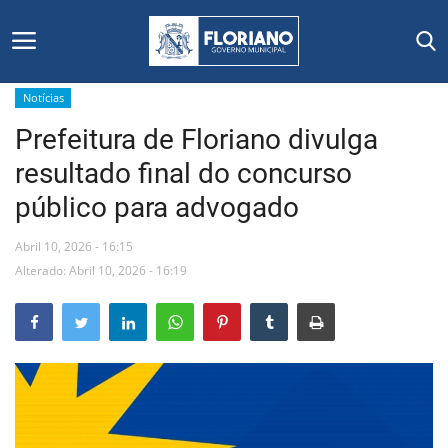
Notícias
Prefeitura de Floriano divulga
Início
resultado final do concurso
Editais
público para advogado
Floriano
Abril 10, 2026 - 16:15
Alterado: Abril 10, 2026 - 16:19
Secretarias e Órgãos
Mural de Licitações
Notícias
Vídeos