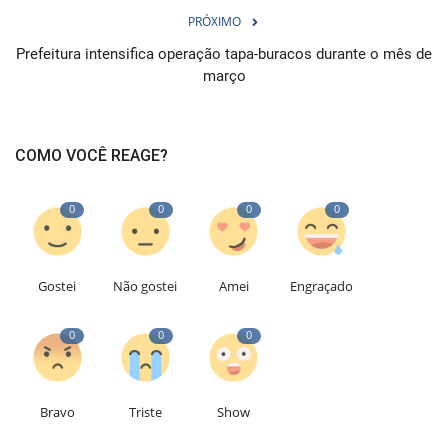
PRÓXIMO
Prefeitura intensifica operação tapa-buracos durante o mês de
março
COMO VOCÊ REAGE?
0
0
0
0
Gostei
Não gostei
Amei
Engraçado
0
0
0
Bravo
Triste
Show