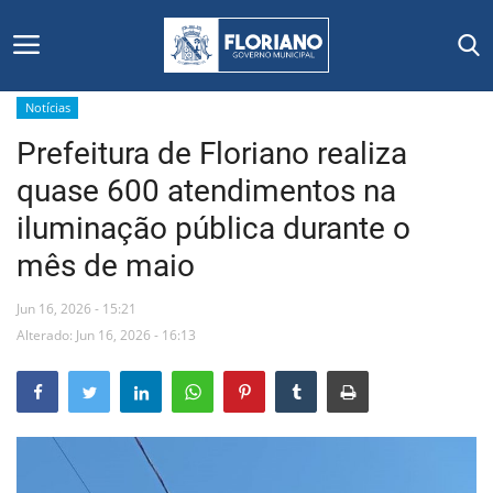
Notícias
Prefeitura de Floriano realiza
Início
quase 600 atendimentos na
Editais
iluminação pública durante o
mês de maio
Floriano
Jun 16, 2026 - 15:21
Secretarias e Órgãos
Alterado: Jun 16, 2026 - 16:13
Mural de Licitações
Notícias
Vídeos