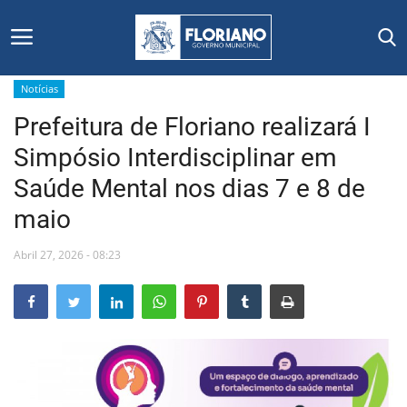
Notícias
Prefeitura de Floriano realizará I
Início
Simpósio Interdisciplinar em
Editais
Saúde Mental nos dias 7 e 8 de
maio
Floriano
Abril 27, 2026 - 08:23
Secretarias e Órgãos
Mural de Licitações
Notícias
Vídeos