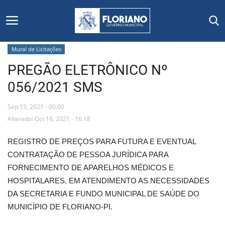
Mural de Licitações
PREGÃO ELETRÔNICO Nº
Início
056/2021 SMS
Editais
Sep 15, 2021 - 00:00
Floriano
Alterado: Oct 16, 2021 - 16:18
REGISTRO DE PREÇOS PARA FUTURA E EVENTUAL
Secretarias e Órgãos
CONTRATAÇÃO DE PESSOA JURÍDICA PARA
FORNECIMENTO DE APARELHOS MÉDICOS E
Mural de Licitações
HOSPITALARES, EM ATENDIMENTO AS NECESSIDADES
DA SECRETARIA E FUNDO MUNICIPAL DE SAÚDE DO
Notícias
MUNICÍPIO DE FLORIANO-PI.
Vídeos