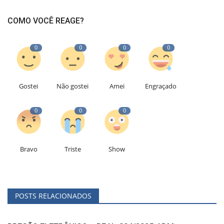
COMO VOCÊ REAGE?
0
0
0
0
Gostei
Não gostei
Amei
Engraçado
0
0
0
Bravo
Triste
Show
POSTS RELACIONADOS