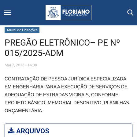
Mural de Licitações
PREGÃO ELETRÔNICO– PE Nº
Início
015/2025-ADM
Editais
Mai 7, 2025 - 14:08
Floriano
CONTRATAÇÃO DE PESSOA JURÍDICA ESPECIALIZADA
EM ENGENHARIA PARA A EXECUÇÃO DE SERVIÇOS DE
Secretarias e Órgãos
ADEQUAÇÃO DE ESTRADAS VICINAIS, CONFORME
PROJETO BÁSICO, MEMORIAL DESCRITIVO, PLANILHAS
Mural de Licitações
ORÇAMENTÁRIA
Notícias
ARQUIVOS
Vídeos