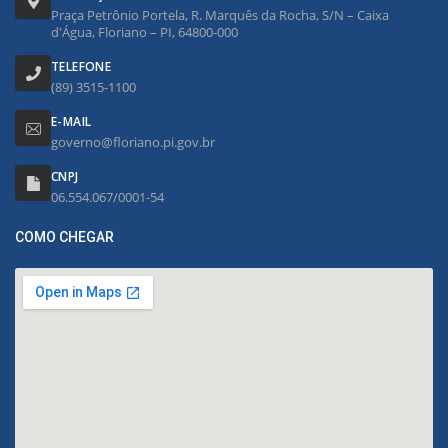
Praça Petrônio Portela, R. Marquês da Rocha, S/N – Caixa
d'Água, Floriano – PI, 64800-000
TELEFONE
(89) 3515-1100
E-MAIL
governo@floriano.pi.gov.br
CNPJ
06.554.067/0001-54
COMO CHEGAR