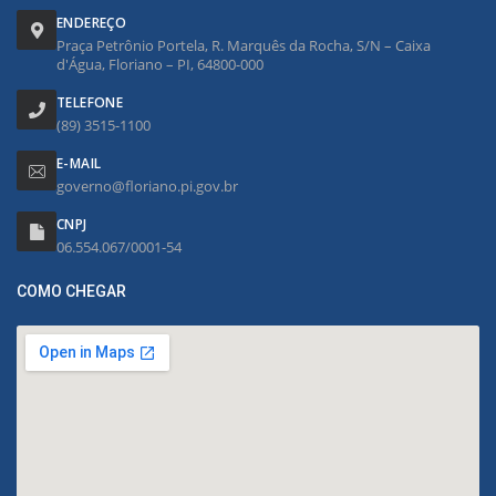
ENDEREÇO
Praça Petrônio Portela, R. Marquês da Rocha, S/N – Caixa
d'Água, Floriano – PI, 64800-000
TELEFONE
(89) 3515-1100
E-MAIL
governo@floriano.pi.gov.br
CNPJ
06.554.067/0001-54
COMO CHEGAR