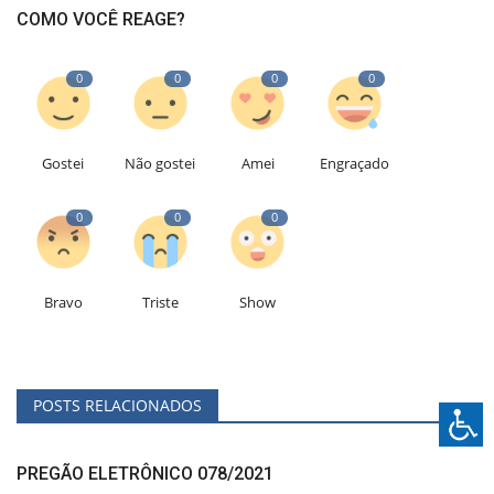
COMO VOCÊ REAGE?
0
0
0
0
Gostei
Não gostei
Amei
Engraçado
0
0
0
Bravo
Triste
Show
POSTS RELACIONADOS
PREGÃO ELETRÔNICO 078/2021