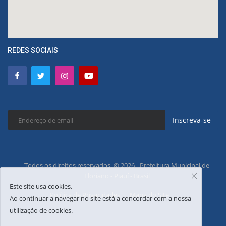
REDES SOCIAIS
Inscreva-se
Todos os direitos reservados. © 2026 - Prefeitura Municipal de
Floriano - Piauí - Brasil
Este site usa cookies.
Política de Privacidades
Mapa do Site
Ao continuar a navegar no site está a concordar com a nossa
utilização de cookies.