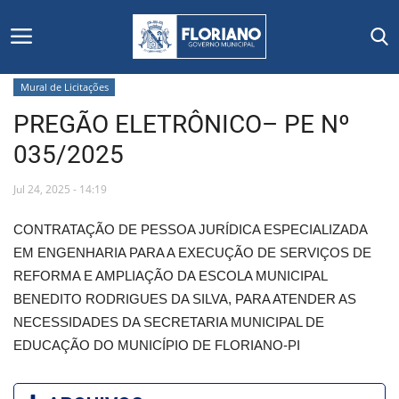
Mural de Licitações
PREGÃO ELETRÔNICO– PE Nº
Início
035/2025
Editais
Jul 24, 2025 - 14:19
Floriano
CONTRATAÇÃO DE PESSOA JURÍDICA ESPECIALIZADA
EM ENGENHARIA PARA A EXECUÇÃO DE SERVIÇOS DE
Secretarias e Órgãos
REFORMA E AMPLIAÇÃO DA ESCOLA MUNICIPAL
BENEDITO RODRIGUES DA SILVA, PARA ATENDER AS
Mural de Licitações
NECESSIDADES DA SECRETARIA MUNICIPAL DE
EDUCAÇÃO DO MUNICÍPIO DE FLORIANO-PI
Notícias
Vídeos