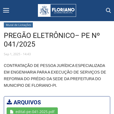
Mural de Licitações
PREGÃO ELETRÔNICO– PE Nº
Início
041/2025
Editais
Sep 1, 2025 - 14:43
Floriano
CONTRATAÇÃO DE PESSOA JURÍDICA ESPECIALIZADA
EM ENGENHARIA PARA A EXECUÇÃO DE SERVIÇOS DE
Secretarias e Órgãos
REFORMA DO PRÉDIO DA SEDE DA PREFEITURA DO
MUNICIPIO DE FLORIANO-PI.
Mural de Licitações
Notícias
ARQUIVOS
edital-pe-041-2025.pdf
Vídeos