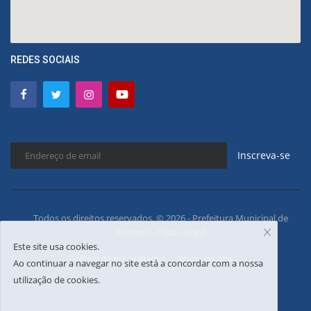
REDES SOCIAIS
Inscreva-se
Todos os direitos reservados. © 2026 - Prefeitura Municipal de
Floriano - Piauí - Brasil
Este site usa cookies.
Política de Privacidades
Mapa do Site
Ao continuar a navegar no site está a concordar com a nossa
utilização de cookies.