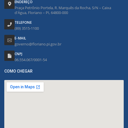
ENDEREÇO
Praça Petrônio Portela, R. Marquês da Rocha, S/N – Caixa
d'Água, Floriano – PI, 64800-000
TELEFONE
(89) 3515-1100
E-MAIL
governo@floriano.pi.gov.br
CNPJ
06.554.067/0001-54
COMO CHEGAR