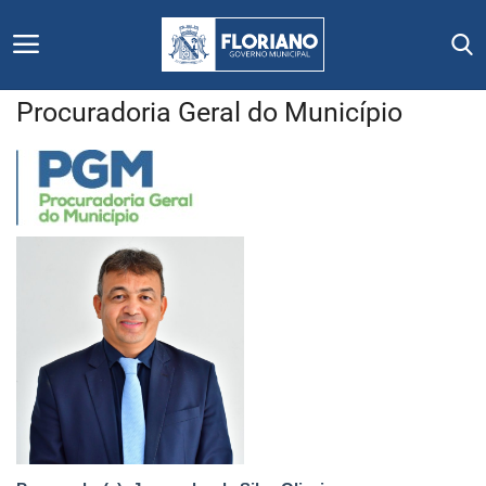
Procuradoria Geral do Município
Início
Editais
Floriano
Secretarias e Órgãos
Mural de Licitações
Notícias
Vídeos