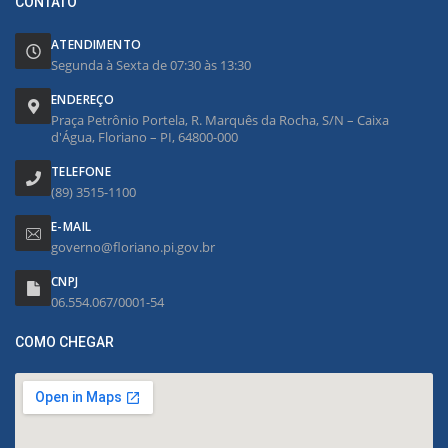
CONTATO
ATENDIMENTO
Segunda à Sexta de 07:30 às 13:30
ENDEREÇO
Praça Petrônio Portela, R. Marquês da Rocha, S/N – Caixa
d'Água, Floriano – PI, 64800-000
TELEFONE
(89) 3515-1100
E-MAIL
governo@floriano.pi.gov.br
CNPJ
06.554.067/0001-54
COMO CHEGAR