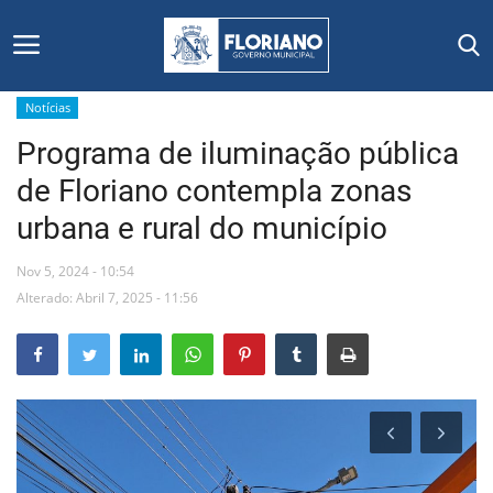
Notícias
Programa de iluminação pública
Início
de Floriano contempla zonas
Editais
urbana e rural do município
Floriano
Nov 5, 2024 - 10:54
Alterado: Abril 7, 2025 - 11:56
Secretarias e Órgãos
Mural de Licitações
Notícias
Vídeos