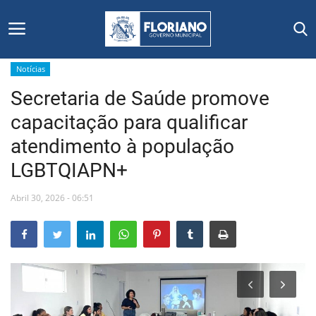
Notícias
Secretaria de Saúde promove
Início
capacitação para qualificar
Editais
atendimento à população
LGBTQIAPN+
Floriano
Abril 30, 2026 - 06:51
Secretarias e Órgãos
Mural de Licitações
Notícias
Vídeos