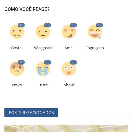
COMO VOCÊ REAGE?
0
0
0
0
Gostei
Não gostei
Amei
Engraçado
0
0
0
Bravo
Triste
Show
POSTS RELACIONADOS