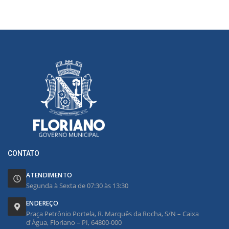
CONTATO
ATENDIMENTO
Segunda à Sexta de 07:30 às 13:30
ENDEREÇO
Praça Petrônio Portela, R. Marquês da Rocha, S/N – Caixa
d'Água, Floriano – PI, 64800-000