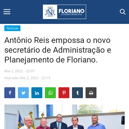
Notícias
Antônio Reis empossa o novo
Início
secretário de Administração e
Editais
Planejamento de Floriano.
Floriano
Mai 2, 2022 - 22:07
Alterado: Mai 2, 2022 - 22:15
Secretarias e Órgãos
Mural de Licitações
Notícias
Vídeos