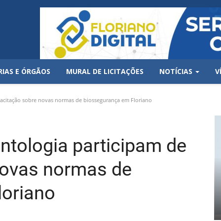
RIAS E ÓRGÃOS
MURAL DE LICITAÇÕES
NOTÍCIAS
V
pacitação sobre novas normas de biossegurança em Floriano
ntologia participam de
novas normas de
loriano