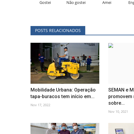
Gostei
Não gostei
Amei
En
POSTS RELACIONADOS
Mobilidade Urbana: Operação
SEMAN e Mi
tapa-buracos tem início em...
promovem r
sobre...
Nov 17, 2022
Nov 10, 2021