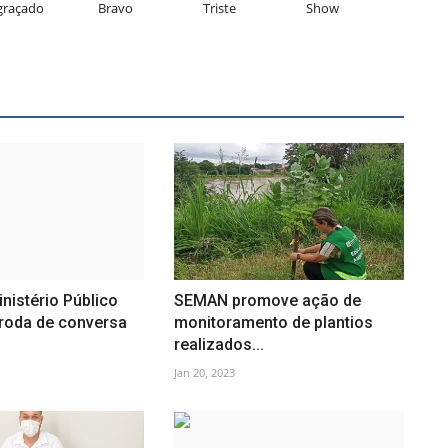
graçado
Bravo
Triste
Show
nistério Público
SEMAN promove ação de
oda de conversa
monitoramento de plantios
realizados...
Jan 20, 2023