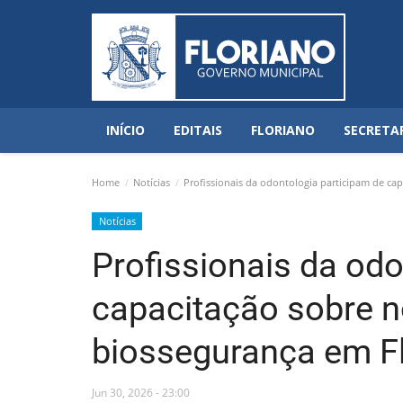
INÍCIO
EDITAIS
FLORIANO
SECRETA
Home
Notícias
Profissionais da odontologia participam de ca
Notícias
Profissionais da odo
capacitação sobre 
biossegurança em F
Jun 30, 2026 - 23:00