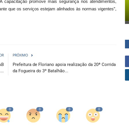
. “A capacitação promove mais segurança nos atendimentos,
ante que os serviços estejam alinhados às normas vigentes”,
OR
PRÓXIMO
AB
Prefeitura de Floriano apoia realização da 20ª Corrida
..
da Fogueira do 3º Batalhão...
0
0
0
0