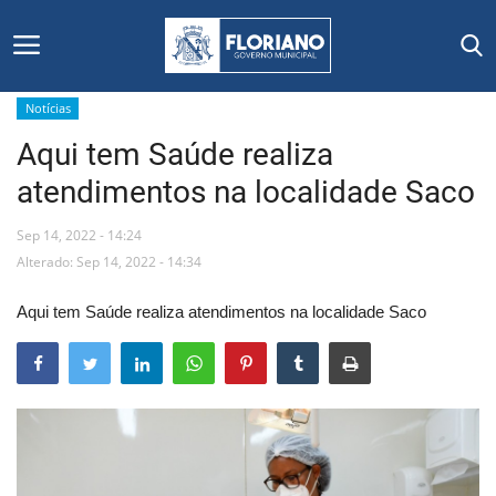
Notícias
Aqui tem Saúde realiza
Início
atendimentos na localidade Saco
Editais
Sep 14, 2022 - 14:24
Floriano
Alterado: Sep 14, 2022 - 14:34
Aqui tem Saúde realiza atendimentos na localidade Saco
Secretarias e Órgãos
Mural de Licitações
Notícias
Vídeos