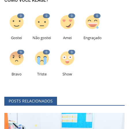
COMO VOCÊ REAGE?
0
0
0
0
Gostei
Não gostei
Amei
Engraçado
0
0
0
Bravo
Triste
Show
POSTS RELACIONADOS